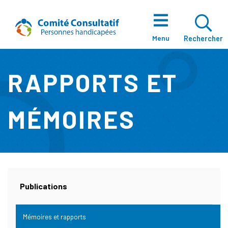
Aller directement au contenu
Accueil
Ouvrir La Zo
Menu
Rechercher
RAPPORTS ET
À Propos
MÉMOIRES
Notre Équipe
Publications
Enjeux
Mémoires et rapports
(actuellement sélectionnée)