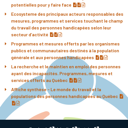
(document téléchargeabl
(document téléchargea
(pdf)
potentielles pour y faire face
Ecosysteme des principaux acteurs responsables des
mesures, programmes et services touchant le champ
du travail des personnes handicapées selon leur
(document téléchargeable) »
(document téléchargeable) »
(pdf)
secteur d’activité
Programmes et mesures offerts par les organismes
publics et communautaires destinés à la population
(document tél
(document t
(pdf)
générale et aux personnes handicapées
La recherche et le maintien en emploi des personnes
ayant des incapacités. Programmes, mesures et
(document téléchargeable
(document téléchargeabl
(pdf)
services offerts au Québec
Affiche synthèse – Le monde du travail et la
populations des personnes handicapées au Québec
(document téléchargeable) »
(pdf)