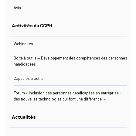
Avis
Ressources
Activités du CCPH
Webinaires
Nous Joindre
Boîte à outils — Développement des compétences des personnes
handicapées
Capsules à outils
s Link Will Open In A New Window)
ebook
Forum « Inclusion des personnes handicapées en entreprise :
des nouvelles technologies qui font une différence! »
Actualités
s Link Will Open In A New Window)
kedIn