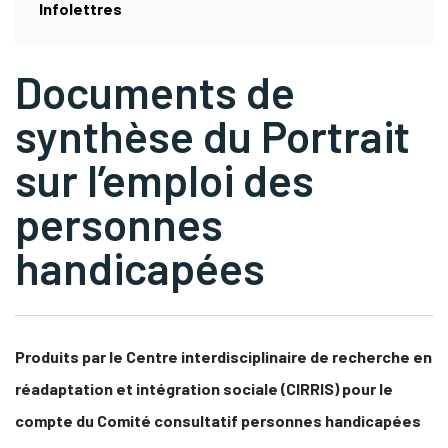
Infolettres
s Link Will Open In A New Window)
tube
Documents de
synthèse du Portrait
sur l’emploi des
personnes
handicapées
Produits par le Centre interdisciplinaire de recherche en
réadaptation et intégration sociale (CIRRIS) pour le
compte du Comité consultatif personnes handicapées