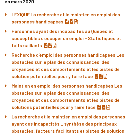
en mars 2020.
LEXIQUE La recherche et le maintien en emploi des
(document téléchargeable) »
(document téléchargeable)
(pdf)
personnes handicapées
Personnes ayant des incapacités au Québec et
susceptibles d’occuper un emploi – Statistiques et
(document téléchargeable) »
(document téléchargeable) »
(pdf)
faits saillants
Recherche d’emploi des personnes handicapées Les
obstacles sur le plan des connaissances, des
croyances et des comportements et les pistes de
(document téléc
(document tél
(pdf)
solution potentielles pour y faire face
Maintien en emploi des personnes handicapées Les
obstacles sur le plan des connaissances, des
croyances et des comportements et les pistes de
(document télé
(document té
(pdf)
solutions potentielles pour y faire face
La recherche et le maintien en emploi des personnes
ayant des incapacités _ synthèse des principaux
obstacles, facteurs facilitants et pistes de solution