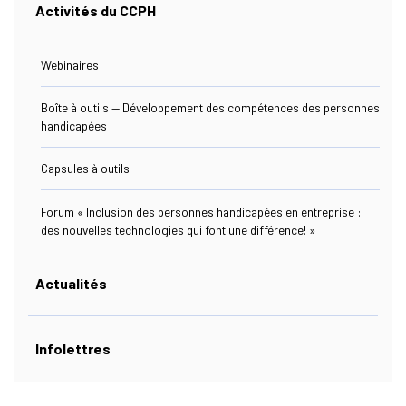
Activités du CCPH
(actuellement Sélectionnée)
Ressources
Webinaires
Boîte à outils — Développement des compétences des personnes
handicapées
Nous Joindre
Capsules à outils
Forum « Inclusion des personnes handicapées en entreprise :
des nouvelles technologies qui font une différence! »
s Link Will Open In A New Window)
ebook
Actualités
Infolettres
s Link Will Open In A New Window)
kedIn