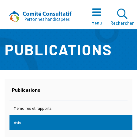
Aller directement au contenu
Accueil
Ouvrir La Zo
Menu
Rechercher
PUBLICATIONS
À Propos
Notre Équipe
Publications
Mémoires et rapports
Enjeux
Avis
(actuellement sélectionnée)