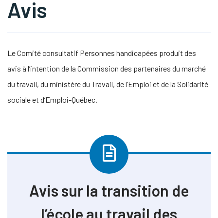
Avis
s Link Will Open In A New Window)
tube
Le Comité consultatif Personnes handicapées produit des
avis à l’intention de la Commission des partenaires du marché
du travail, du ministère du Travail, de l’Emploi et de la Solidarité
(document téléchargeable) »
sociale et d’Emploi-Québec.
Avis sur la transition de
l’école au travail des