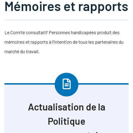
Mémoires et rapports
s Link Will Open In A New Window)
tube
Le Comité consultatif Personnes handicapées produit des
mémoires et rapports à l’intention de tous les partenaires du
marché du travail.
Actualisation de la
Politique