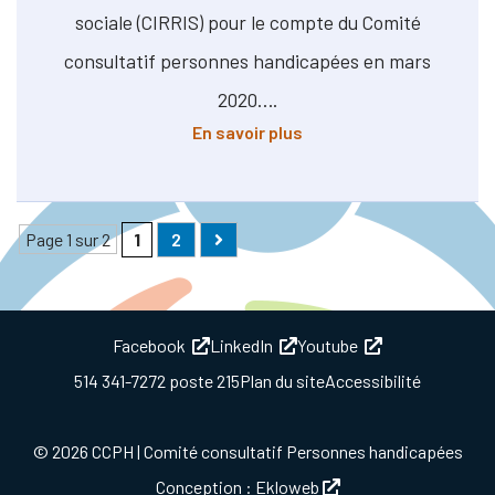
sociale (CIRRIS) pour le compte du Comité
consultatif personnes handicapées en mars
2020….
à propos de Documents d
En savoir plus
Page 1 sur 2
1
2
Page
(actuellement sélectionnée)
Page
Page suivante
(this link will open in a new window)
(this link will open in a ne
(this link will 
Facebook
LinkedIn
Youtube
514 341-7272 poste 215
Plan du site
Accessibilité
© 2026 CCPH | Comité consultatif Personnes handicapées
(this link will open i
Conception :
Ekloweb