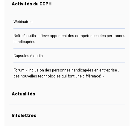
Activités du CCPH
(actuellement Sélectionnée)
Ressources
Webinaires
Boîte à outils — Développement des compétences des personnes
handicapées
Nous Joindre
Capsules à outils
Forum « Inclusion des personnes handicapées en entreprise :
des nouvelles technologies qui font une différence! »
s Link Will Open In A New Window)
ebook
Actualités
Infolettres
s Link Will Open In A New Window)
kedIn