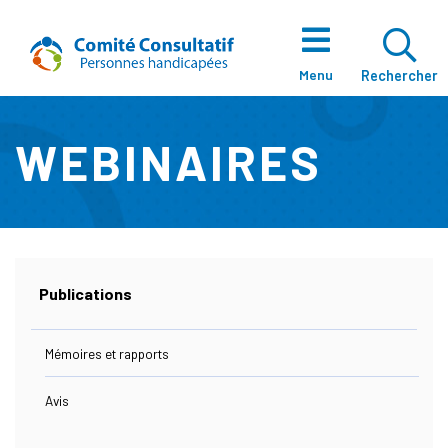
Aller directement au contenu
Accueil
Ouvrir La Zo
Menu
Rechercher
WEBINAIRES
À Propos
Notre Équipe
Publications
Mémoires et rapports
Enjeux
Avis