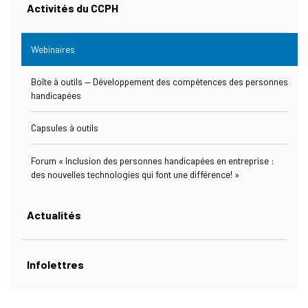
Activités du CCPH
Ressources
Webinaires
(actuellement sélectionnée)
Boîte à outils — Développement des compétences des personnes
handicapées
Nous Joindre
Capsules à outils
Forum « Inclusion des personnes handicapées en entreprise :
des nouvelles technologies qui font une différence! »
s Link Will Open In A New Window)
ebook
Actualités
Infolettres
s Link Will Open In A New Window)
kedIn