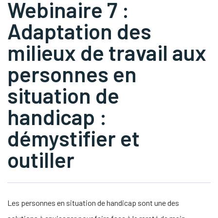
Webinaire 7 :
Adaptation des
s Link Will Open In A New Window)
tube
milieux de travail aux
personnes en
situation de
handicap :
démystifier et
outiller
Les personnes en situation de handicap sont une des