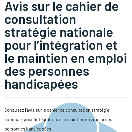
Avis sur le cahier de
consultation
s Link Will Open In A New Window)
tube
stratégie nationale
pour l’intégration et
le maintien en emploi
des personnes
handicapées
Consultez l’avis sur le cahier de consultation stratégie
nationale pour l’intégration et le maintien en emploi des
personnes handicapées :