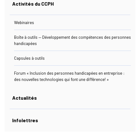
Activités du CCPH
Ressources
Webinaires
Boîte à outils — Développement des compétences des personnes
handicapées
Nous Joindre
Capsules à outils
Forum « Inclusion des personnes handicapées en entreprise :
des nouvelles technologies qui font une différence! »
s Link Will Open In A New Window)
ebook
Actualités
Infolettres
s Link Will Open In A New Window)
kedIn