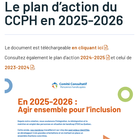
Le plan d’action du
CCPH en 2025-2026
s Link Will Open In A New Window)
tube
(pdf)
Le document est téléchargeable
en cliquant ici
.
(pdf)
Consultez également le plan d’action
2024-2025
et celui de
(pdf)
2023-2024
.