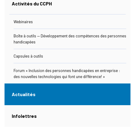
Activités du CCPH
Ressources
Webinaires
Boîte à outils — Développement des compétences des personnes
handicapées
Nous Joindre
Capsules à outils
Forum « Inclusion des personnes handicapées en entreprise :
des nouvelles technologies qui font une différence! »
s Link Will Open In A New Window)
ebook
Actualités
(actuellement sélectionnée)
Infolettres
s Link Will Open In A New Window)
kedIn