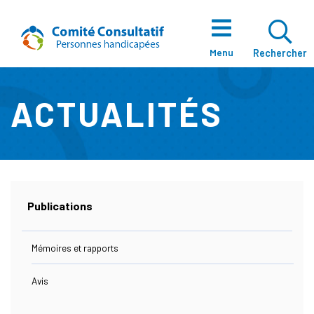
Aller directement au contenu
Accueil
Ouvrir La Zo
Menu
Rechercher
ACTUALITÉS
À Propos
Notre Équipe
Publications
Mémoires et rapports
Enjeux
Avis