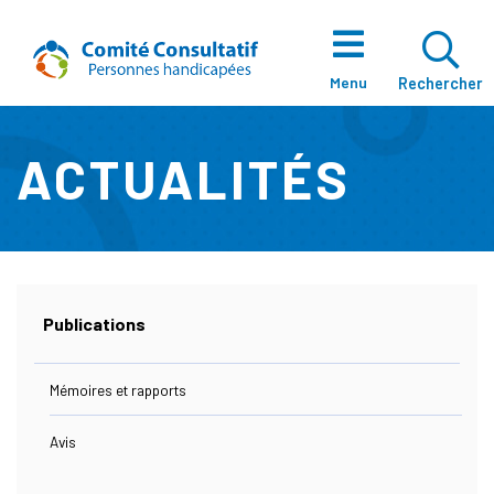
Aller directement au contenu
Accueil
Ouvrir La Zo
Menu
Rechercher
ACTUALITÉS
À Propos
Notre Équipe
Publications
Mémoires et rapports
Enjeux
Avis