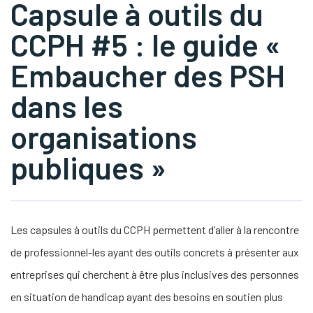
Capsule à outils du
CCPH #5 : le guide «
s Link Will Open In A New Window)
tube
Embaucher des PSH
dans les
organisations
publiques »
Les capsules à outils du CCPH permettent d’aller à la rencontre
de professionnel-les ayant des outils concrets à présenter aux
entreprises qui cherchent à être plus inclusives des personnes
en situation de handicap ayant des besoins en soutien plus