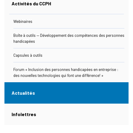
Activités du CCPH
Ressources
Webinaires
Boîte à outils — Développement des compétences des personnes
handicapées
Nous Joindre
Capsules à outils
Forum « Inclusion des personnes handicapées en entreprise :
des nouvelles technologies qui font une différence! »
s Link Will Open In A New Window)
ebook
Actualités
(actuellement sélectionnée)
Infolettres
s Link Will Open In A New Window)
kedIn