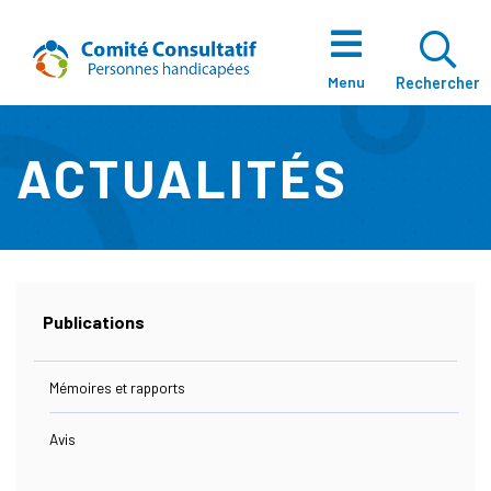
Aller directement au contenu
Accueil
Ouvrir La Zo
Menu
Rechercher
ACTUALITÉS
À Propos
Notre Équipe
Publications
Mémoires et rapports
Enjeux
Avis