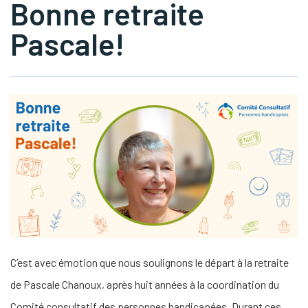
Bonne retraite
Pascale!
s Link Will Open In A New Window)
tube
C’est avec émotion que nous soulignons le départ à la retraite
de Pascale Chanoux, après huit années à la coordination du
Comité consultatif des personnes handicapées. Durant ces