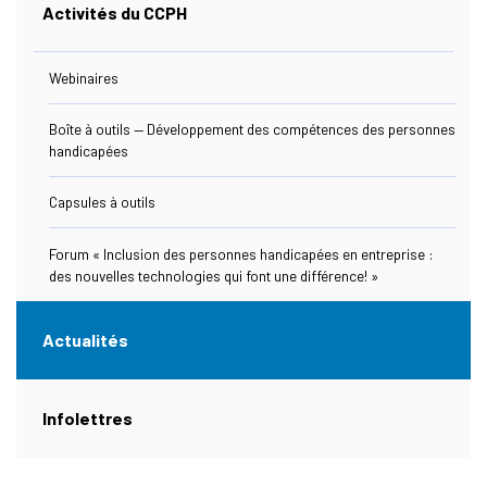
Activités du CCPH
Ressources
Webinaires
Boîte à outils — Développement des compétences des personnes
handicapées
Nous Joindre
Capsules à outils
Forum « Inclusion des personnes handicapées en entreprise :
des nouvelles technologies qui font une différence! »
s Link Will Open In A New Window)
ebook
Actualités
(actuellement sélectionnée)
Infolettres
s Link Will Open In A New Window)
kedIn