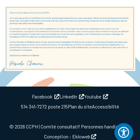
(this link will open in a new window)
(this link will open in a ne
(this link will 
Facebook
LinkedIn
Youtube
514 341-7272 poste 215
Plan du site
Accessibilité
© 2026 CCPH | Comité consultatif Personnes handicapées
Out
(this link will open i
Conception :
Ekloweb