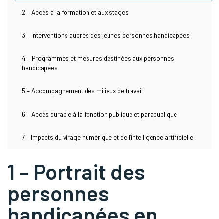
2 – Accès à la formation et aux stages
Ressources
3 – Interventions auprès des jeunes personnes handicapées
4 – Programmes et mesures destinées aux personnes
handicapées
Nous Joindre
5 – Accompagnement des milieux de travail
6 – Accès durable à la fonction publique et parapublique
7 – Impacts du virage numérique et de l’intelligence artificielle
s Link Will Open In A New Window)
ebook
1 – Portrait des
personnes
s Link Will Open In A New Window)
kedIn
handicapées en