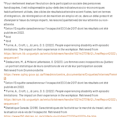
1
Pour réellement évaluer l’évolution de la participation sociale des personnes
handicapées, il est indispensable qu’au-delà des indicateurs socio-économiques
habituellement utilisés, des cibles de résultats à atteindre soient fixées, tant en termes
d’intégration, de réintégration et de maintien en emploi et ce, dans un délai prescrit et
d’analyser à l’issue du temps imparti, les raisons (qualitatives) de leur atteinte ou non-
atteinte.
2
Selon l’Enquête canadienne sur l’incapacité (ECI) de 2017 dont les résultats ont été
publiés en 2022.
3
Ibid
4
Ibid
5
Furrie, A., Croft, L., & Lero, D. S. (2022).
People experiencing disability with episodic
limitations: The impact on their experience in the workplace
. Retrieved from
https://atrium.lib.uoguelph.ca/xmlui/bitstream/handle/10214/27316/i2i_finalReport2022.
sequence=1
6
Deslauriers, M., & Millaire Lafantaisie, O. (2023).
Les femmes avec incapacités au Québec
: un portrait statistique de leurs conditions de vie et de leur participation sociale
.
Retrieved from Drummondville:
https://www.ophq.gouv.qc.ca/fileadmin/centre_documentaire/Enquetes/Internes/Fem
(pdf)
7
Selon l’Enquête canadienne sur l’incapacité (ECI) de 2017 dont les résultats ont été
publiés en 2022.
8
Furrie, A., Croft, L., & Lero, D. S. (2022).
People experiencing disability with episodic
limitations: The impact on their experience in the workplace
. Retrieved from
https://atrium.lib.uoguelph.ca/xmlui/bitstream/handle/10214/27316/i2i_finalReport2022.
sequence=1
9
Statistique Canada. (2019). Caractéristiques de l’activité sur le marché du travail, selon
la situation vis-à-vis de l’incapacité. Retrieved from
https://www150.statcan.gc.ca/n1/daily-quotidien/220304/t002b-fra.htm