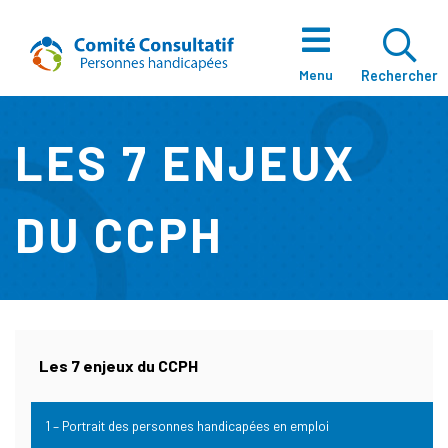
Aller directement au contenu
Accueil
Ouvrir La Zo
Menu
Rechercher
LES 7 ENJEUX
À Propos
DU CCPH
Notre Équipe
Les 7 enjeux du CCPH
(actuellement Sélectionnée)
Enjeux
1 – Portrait des personnes handicapées en emploi
(actuellement sélectionnée)