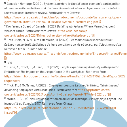
10
Canadian Heritage. (2020).
Systemic barriers to the full socio-economic participation
of persons with disabilities and the benefits realized when such persons are included in
the workplace: literature review
. Retrieved from Ottawa:
https://www.canada.ca/content/dam/pch/documents/corporate/transparency/open-
(pdf)
government/literature-review/Lit-Review-Systemic-Barriers-eng.pdf
11
Conference Board of Canada. (2022).
Building Workplaces Where Neurodivergent
Workers Thrive
. Retrieved from Ottawa:
https://fsc-ccf.ca/wp-
(pdf)
content/uploads/2022/11/Neurodiversity-in-the-Workplace.pdf
12
Deslauriers, M., & Millaire Lafantaisie, O. (2023).
Les femmes avec incapacités au
Québec : un portrait statistique de leurs conditions de vie et de leur participation sociale
.
Retrieved from Drummondville:
https://www.ophq.gouv.qc.ca/fileadmin/centre_documentaire/Enquetes/Internes/Fem
(pdf)
13
Ibid
14
Furrie, A., Croft, L., & Lero, D. S. (2022).
People experiencing disability with episodic
limitations: The impact on their experience in the workplace
. Retrieved from
https://atrium.lib.uoguelph.ca/xmlui/bitstream/handle/10214/27316/i2i_finalReport2022.
sequence=1
15
Flick, M., & McManus, R. (2022).
Employers’ Lessons Learned in Hiring, Retaining and
Advancing Employees with Disabilities
. Retrieved from
https://ppforum.ca/wp-
(pdf)
content/uploads/2022/03/AccessAbility-StrategyReport-PPF-May2022.pdf
16
Morris, S. (2019).
Mesures d’adaptation en milieu de travail pour les employés ayant une
incapacité au Canada, 2017
. Retrieved from Ottawa:
https://publications.gc.ca/collections/collection_2019/statcan/89-654-x2019001-
(pdf)
fra.pdf